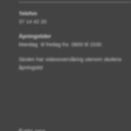
Telefon
37 14 42 20
Åpningstider
Mandag til fredag fra 0800 til 1530
Skolen har videoovervåking utenom skolens
åpningstid