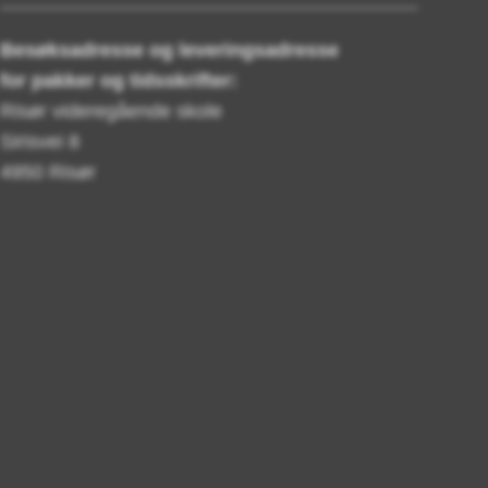
Besøksadresse og leveringsadresse
for pakker og tidsskrifter:
Risør videregående skole
Sirisvei 8
4950 Risør