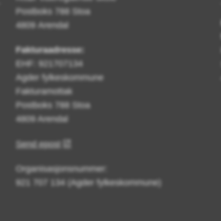
Postboks 788 Stoa
4809 Arendal
Fakturaadresse:
EHF: 921707134
Agder fylkeskommune
Fakturamottak
Postboks 788 Stoa
4809 Arendal
Send epost
Organisasjonsnummer:
921 707 134 (Agder fylkeskommune)