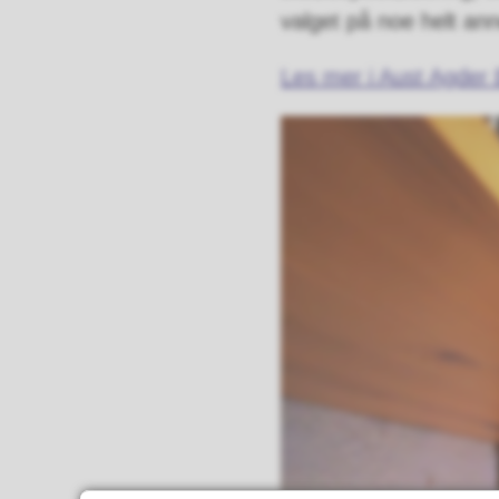
valget på noe helt ann
Les mer i Aust Agder 