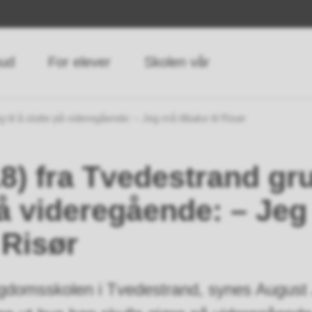
bud
For elever
Skolen vår
til å slutte på videregående: – Jeg må tilbake til Risør
8) fra Tvedestrand gru
på videregående: – Je
l Risør
gdomsskolen i Tvedestrand, synes August 