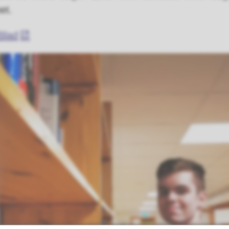
et.
Blad