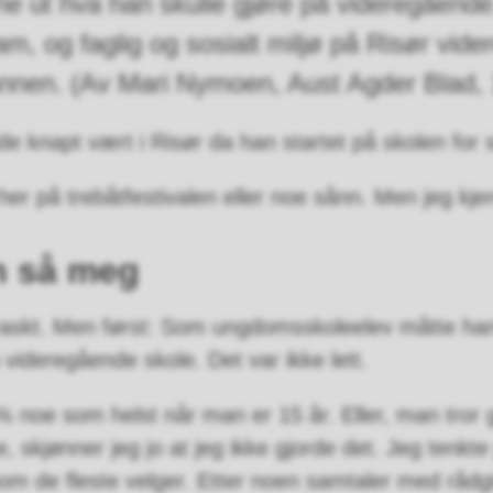
nne ut hva han skulle gjøre på videregåend
m, og faglig og sosialt miljø på Risør vide
annen. (Av Mari Nymoen, Aust Agder Blad, 
 knapt vært i Risør da han startet på skolen for s
er på trebåtfestivalen eller noe sånn. Men jeg kje
n så meg
raskt. Men først: Som ungdomsskoleelev måtte han
 videregående skole. Det var ikke lett.
% noe som helst når man er 15 år. Eller, man tror 
, skjønner jeg jo at jeg ikke gjorde det. Jeg tenkte
som de fleste velger. Etter noen samtaler med rådgi