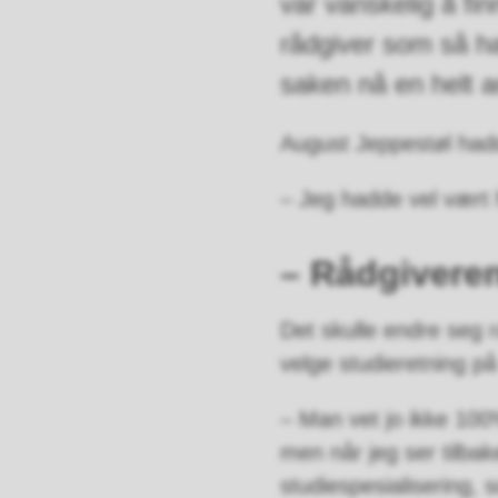
var vanskelig å fi
rådgiver som så ha
saken nå en helt 
August Jeppestøl hadde
– Jeg hadde vel vært h
– Rådgivere
Det skulle endre seg 
velge studieretning på
– Man vet jo ikke 100
men når jeg ser tilbake
studiespesialisering, 