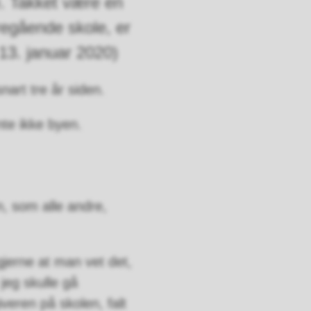
e. Takket være en
regående skole, er
13. januar 2020)
nart tre år siden.
nte ikke byen.
, som alle andre,
gjerne at man vet det,
 jeg skulle gå
veren på skolen, falt