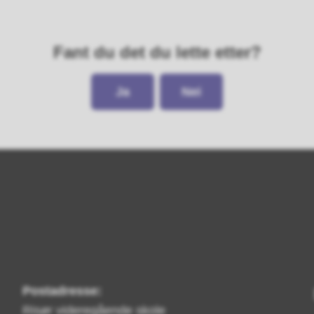
Fant du det du lette etter?
Ja
Nei
Postadresse:
Risør videregående skole