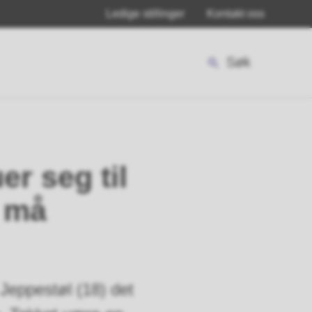
Ledige stillinger
Kontakt oss
Søk
er seg til
g må
Jeppestøl (18) det