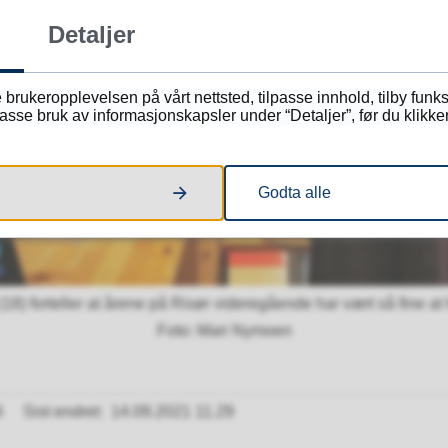
Detaljer
 brukeropplevelsen på vårt nettsted, tilpasse innhold, tilby funk
sse bruk av informasjonskapsler under “Detaljer”, før du klikker
Godta alle
 (18) forteller at årene på Risør videregående har vært så fine at h
Mari Nymoen
6
Sist endret
14.09.2021 11.29