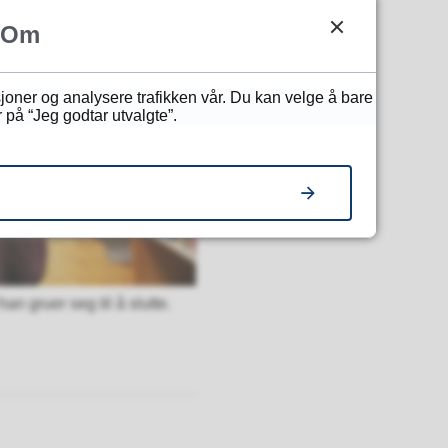
Om
sjoner og analysere trafikken vår. Du kan velge å bare
 på “Jeg godtar utvalgte”.
an gruer seg til å slutte.