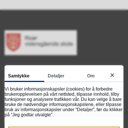
Samtykke
Detaljer
Om
Ring oss
Vi bruker informasjonskapsler (cookies) for å forbedre
brukeropplevelsen på vårt nettsted, tilpasse innhold, tilby
Telefon
funksjoner og analysere trafikken vår. Du kan velge å bare
37 14 42 20
bruke de nødvendige informasjonskapslene, eller tilpasse
bruk av informasjonskapsler under “Detaljer”, før du klikker
Åpningstider
på “Jeg godtar utvalgte”.
Mandag til fredag fra 0800 til 1530