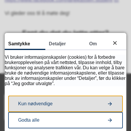
https://www.facebook.com/lanekassen.student
Vi gleder oss til å møte deg!
Fant du det du lette etter?
Samtykke
Detaljer
Om
Ja
Nei
Vi bruker informasjonskapsler (cookies) for å forbedre
brukeropplevelsen på vårt nettsted, tilpasse innhold, tilby
funksjoner og analysere trafikken vår. Du kan velge å bare
bruke de nødvendige informasjonskapslene, eller tilpasse
bruk av informasjonskapsler under “Detaljer”, før du klikker
på “Jeg godtar utvalgte”.
Kun nødvendige
Godta alle